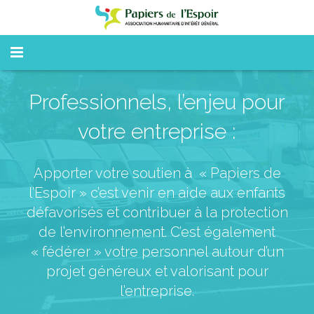
Accueil
Professionnels, l’enjeu pour
Qui sommes-nous
votre entreprise :
Nos actions
Apporter votre soutien à « Papiers de
Pros
l’Espoir » c’est venir en aide aux enfants
défavorisés et contribuer à la protection
Particuliers
de l’environnement. C’est également
Nous soutenir
« fédérer » votre personnel autour d’un
projet généreux et valorisant pour
Actu
l’entreprise.
Presse